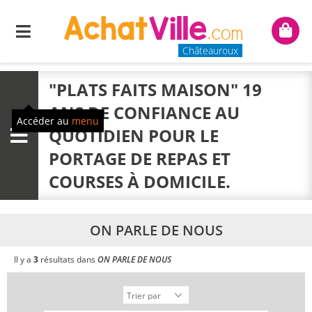
Menu
Mon
panie
Châteauroux
"PLATS FAITS MAISON" 19
ANS DE CONFIANCE AU
Accéder au
menu
QUOTIDIEN POUR LE
Menu
PORTAGE DE REPAS ET
COURSES À DOMICILE.
ON PARLE DE NOUS
Il y a
3
résultats dans
ON PARLE DE NOUS