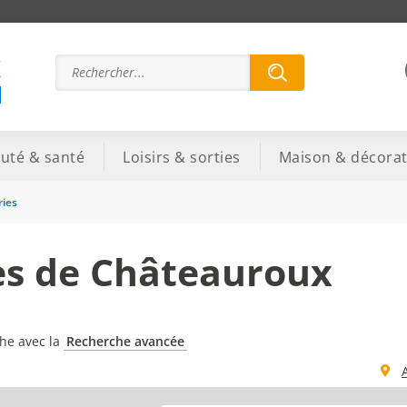
x
uté & santé
Loisirs & sorties
Maison & décorat
ies
es de Châteauroux
che avec la
Recherche avancée