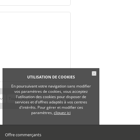
UTILISATION DE COOKIES
En poursuivant votre navigation sans modifier
vos paramètres de cookies, vous acceptez
l'utilisation des cookies pour disposer de
services et d'offres adaptés à vos centres
d'intérêts. Pour gérer et modifier ces
paramètres,
cliquez ici
Offre commerçants