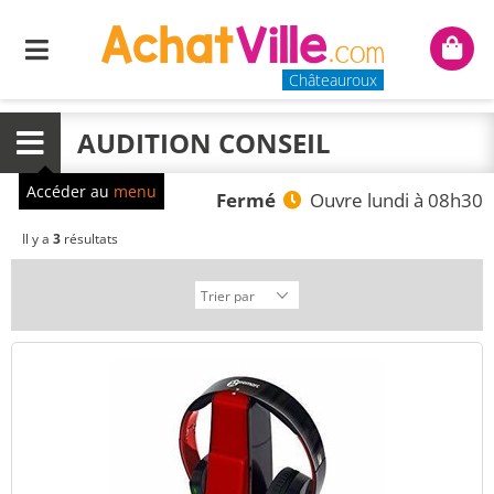
Menu
Mon
panie
Châteauroux
AUDITION CONSEIL
Menu
Accéder au
menu
Fermé
Ouvre lundi à 08h30
Il y a
3
résultats